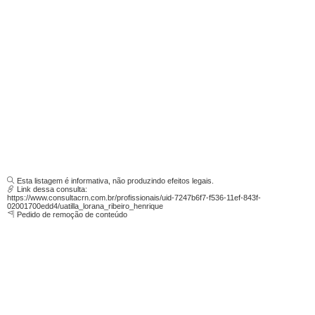
Esta listagem é informativa, não produzindo efeitos legais.
Link dessa consulta:
https://www.consultacrn.com.br/profissionais/uid-7247b6f7-f536-11ef-843f-
02001700edd4/uatilla_lorana_ribeiro_henrique
Pedido de remoção de conteúdo