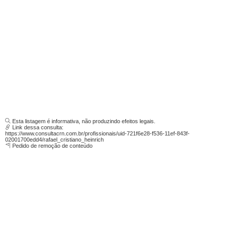
Esta listagem é informativa, não produzindo efeitos legais.
Link dessa consulta:
https://www.consultacrn.com.br/profissionais/uid-721f6e28-f536-11ef-843f-
02001700edd4/rafael_cristiano_heinrich
Pedido de remoção de conteúdo