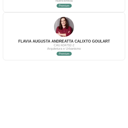
Nutricionista
Premium
FLAVIA AUGUSTA ANDREATTA CALIXTO GOULART
CAU A34792-2
Arquitetura e Urbanismo
Premium